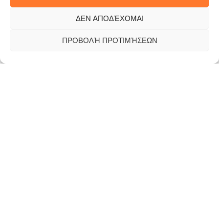
ΔΕΝ ΑΠΟΔΈΧΟΜΑΙ
The company has a business activity in the field of
green projects (maintenance, landscaping and
ΠΡΟΒΟΛΉ ΠΡΟΤΙΜΉΣΕΩΝ
regeneration of green spaces, agronomic work, tree
pruning) as well as other specialized activities such as
snow removal, winter and summer cleaning and
mechanical road sweeping.
Our services
Traffic light
Street lighting
Safety barriers
Preservation of Attica's green spaces