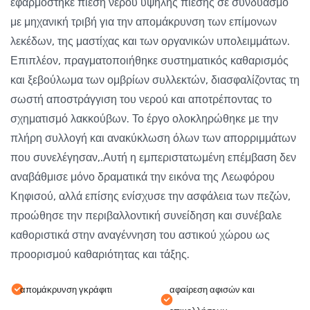
εφαρμόστηκε πίεση νερού υψηλής πίεσης σε συνδυασμό
με μηχανική τριβή για την απομάκρυνση των επίμονων
λεκέδων, της μαστίχας και των οργανικών υπολειμμάτων.
Επιπλέον, πραγματοποιήθηκε συστηματικός καθαρισμός
και ξεβούλωμα των ομβρίων συλλεκτών, διασφαλίζοντας τη
σωστή αποστράγγιση του νερού και αποτρέποντας το
σχηματισμό λακκούβων. Το έργο ολοκληρώθηκε με την
πλήρη συλλογή και ανακύκλωση όλων των απορριμμάτων
που συνελέγησαν,.Αυτή η εμπεριστατωμένη επέμβαση δεν
αναβάθμισε μόνο δραματικά την εικόνα της Λεωφόρου
Κηφισού, αλλά επίσης ενίσχυσε την ασφάλεια των πεζών,
προώθησε την περιβαλλοντική συνείδηση και συνέβαλε
καθοριστικά στην αναγέννηση του αστικού χώρου ως
προορισμού καθαριότητας και τάξης.
απομάκρυνση γκράφιτι
αφαίρεση αφισών και