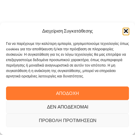
Διαχείριση Συγκατάθεσης
Για να παρέχουμε την καλύτερη εμπειρία, χρησιμοποιούμε τεχνολογίες όπως
cookies για την αποθήκευση ή/και την πρόσβαση σε πληροφορίες
συσκευών. Η συγκατάθεση για τις εν λόγω τεχνολογίες θα μας επιτρέψει να
επεξεργαστούμε δεδομένα προσωπικού χαρακτήρα, όπως συμπεριφορά
περιήγησης ή μοναδικά αναγνωριστικά σε αυτόν τον ιστότοπο. Η μη
συγκατάθεση ή η ανάκληση της συγκατάθεσης, μπορεί να επηρεάσει
αρνητικά ορισμένες λειτουργίες και δυνατότητες.
ΑΠΟΔΟΧΉ
ΔΕΝ ΑΠΟΔΈΧΟΜΑΙ
Η εταιρία έχει στο ενεργητικό της μια επιχειρηματική δράση
στον χώρο των έργων πρασίνου (συντήρηση, διαμόρφωση
ΠΡΟΒΟΛΉ ΠΡΟΤΙΜΉΣΕΩΝ
και ανάπλαση χώρων πρασίνου, γεωπονικές εργασίες,