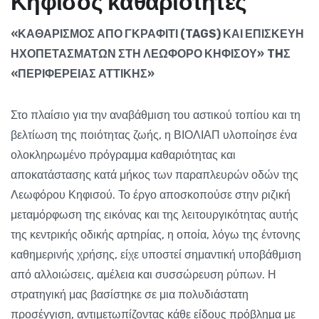
Κ
η
φ
ι
σ
ό
ς
κ
α
θ
α
ρ
ι
ό
τ
η
τ
ε
ς
«ΚΑΘΑΡΙΣΜΟΣ ΑΠΟ ΓΚΡΑΦΙΤΙ (
TAGS
) ΚΑΙ ΕΠΙΣΚΕΥΗ
ΗΧΟΠΕΤΑΣΜΑΤΩΝ ΣΤΗ ΛΕΩΦΟΡΟ
ΚΗΦΙΣΟΥ»
TH
Σ
«ΠΕΡΙΦΕΡΕΙΑΣ ΑΤΤΙΚΗΣ»
Στο πλαίσιο για την αναβάθμιση του αστικού τοπίου και τη
βελτίωση της ποιότητας ζωής, η ΒΙΟΛΙΑΠ υλοποίησε ένα
ολοκληρωμένο πρόγραμμα καθαριότητας και
αποκατάστασης κατά μήκος των παραπλευρών οδών της
Λεωφόρου Κηφισού. Το έργο αποσκοπούσε στην ριζική
μεταμόρφωση της εικόνας και της λειτουργικότητας αυτής
της κεντρικής οδικής αρτηρίας, η οποία, λόγω της έντονης
καθημερινής χρήσης, είχε υποστεί σημαντική υποβάθμιση
από αλλοιώσεις, αμέλεια και συσσώρευση ρύπων. Η
στρατηγική μας βασίστηκε σε μια πολυδιάστατη
προσέγγιση, αντιμετωπίζοντας κάθε είδους πρόβλημα με