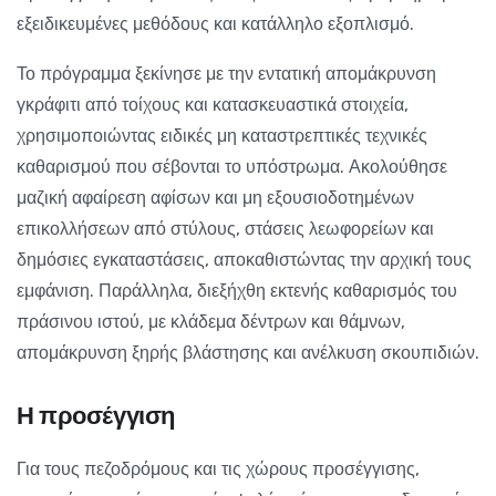
εξειδικευμένες μεθόδους και κατάλληλο εξοπλισμό.
Το πρόγραμμα ξεκίνησε με την εντατική απομάκρυνση
γκράφιτι από τοίχους και κατασκευαστικά στοιχεία,
χρησιμοποιώντας ειδικές μη καταστρεπτικές τεχνικές
καθαρισμού που σέβονται το υπόστρωμα. Ακολούθησε
μαζική αφαίρεση αφίσων και μη εξουσιοδοτημένων
επικολλήσεων από στύλους, στάσεις λεωφορείων και
δημόσιες εγκαταστάσεις, αποκαθιστώντας την αρχική τους
εμφάνιση. Παράλληλα, διεξήχθη εκτενής καθαρισμός του
πράσινου ιστού, με κλάδεμα δέντρων και θάμνων,
απομάκρυνση ξηρής βλάστησης και ανέλκυση σκουπιδιών.
Η
π
ρ
ο
σ
έ
γ
γ
ι
σ
η
Για τους πεζοδρόμους και τις χώρους προσέγγισης,