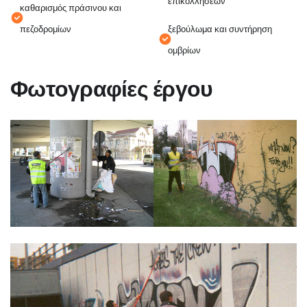
επικολλήσεων
καθαρισμός πράσινου και
πεζοδρομίων
ξεβούλωμα και συντήρηση
ομβρίων
Φ
ω
τ
ο
γ
ρ
α
φ
ί
ε
ς
έ
ρ
γ
ο
υ