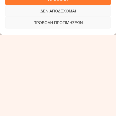
ΔΕΝ ΑΠΟΔΈΧΟΜΑΙ
Η εταιρία έχει στο ενεργητικό της μια επιχειρηματική δράση
στον χώρο των έργων πρασίνου (συντήρηση, διαμόρφωση
ΠΡΟΒΟΛΉ ΠΡΟΤΙΜΉΣΕΩΝ
και ανάπλαση χώρων πρασίνου, γεωπονικές εργασίες,
κλαδέματα δεντροστοιχίων) αλλά και άλλες εξειδικευμένες
δραστηριότητες όπως εργασίες εκχιονισμού, χειμερινού και
θερινού καθαρισμού και μηχανική σάρωση οδικού δικτύου.
Οι υπηρεσίες μας
Φωτεινή σηματοδότηση
Οδοφωτισμός
Στηθαία ασφαλείας
Συντήρηση πρασίνου Αττικού ιστού