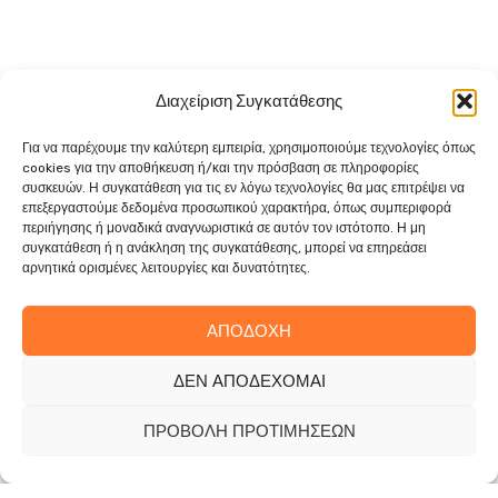
Διαχείριση Συγκατάθεσης
Για να παρέχουμε την καλύτερη εμπειρία, χρησιμοποιούμε τεχνολογίες όπως
cookies για την αποθήκευση ή/και την πρόσβαση σε πληροφορίες
συσκευών. Η συγκατάθεση για τις εν λόγω τεχνολογίες θα μας επιτρέψει να
επεξεργαστούμε δεδομένα προσωπικού χαρακτήρα, όπως συμπεριφορά
περιήγησης ή μοναδικά αναγνωριστικά σε αυτόν τον ιστότοπο. Η μη
συγκατάθεση ή η ανάκληση της συγκατάθεσης, μπορεί να επηρεάσει
αρνητικά ορισμένες λειτουργίες και δυνατότητες.
ΑΠΟΔΟΧΉ
ΔΕΝ ΑΠΟΔΈΧΟΜΑΙ
Η εταιρία έχει στο ενεργητικό της μια επιχειρηματική δράση
στον χώρο των έργων πρασίνου (συντήρηση, διαμόρφωση
ΠΡΟΒΟΛΉ ΠΡΟΤΙΜΉΣΕΩΝ
και ανάπλαση χώρων πρασίνου, γεωπονικές εργασίες,
κλαδέματα δεντροστοιχίων) αλλά και άλλες εξειδικευμένες